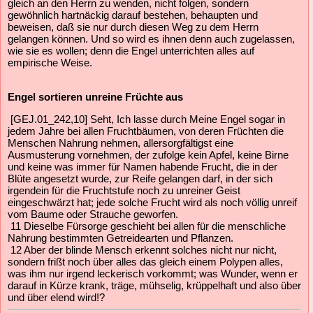
gleich an den Herrn zu wenden, nicht folgen, sondern
gewöhnlich hartnäckig darauf bestehen, behaupten und
beweisen, daß sie nur durch diesen Weg zu dem Herrn
gelangen können. Und so wird es ihnen denn auch zugelassen,
wie sie es wollen; denn die Engel unterrichten alles auf
empirische Weise.
Engel sortieren unreine Früchte aus
[GEJ.01_242,10] Seht, Ich lasse durch Meine Engel sogar in
jedem Jahre bei allen Fruchtbäumen, von deren Früchten die
Menschen Nahrung nehmen, allersorgfältigst eine
Ausmusterung vornehmen, der zufolge kein Apfel, keine Birne
und keine was immer für Namen habende Frucht, die in der
Blüte angesetzt wurde, zur Reife gelangen darf, in der sich
irgendein für die Fruchtstufe noch zu unreiner Geist
eingeschwärzt hat; jede solche Frucht wird als noch völlig unreif
vom Baume oder Strauche geworfen.
11 Dieselbe Fürsorge geschieht bei allen für die menschliche
Nahrung bestimmten Getreidearten und Pflanzen.
12 Aber der blinde Mensch erkennt solches nicht nur nicht,
sondern frißt noch über alles das gleich einem Polypen alles,
was ihm nur irgend leckerisch vorkommt; was Wunder, wenn er
darauf in Kürze krank, träge, mühselig, krüppelhaft und also über
und über elend wird!?