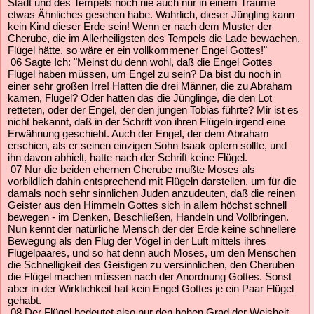
Stadt und des Tempels noch nie auch nur in einem Traume
etwas Ähnliches gesehen habe. Wahrlich, dieser Jüngling kann
kein Kind dieser Erde sein! Wenn er nach dem Muster der
Cherube, die im Allerheiligsten des Tempels die Lade bewachen,
Flügel hätte, so wäre er ein vollkommener Engel Gottes!"
06 Sagte Ich: "Meinst du denn wohl, daß die Engel Gottes
Flügel haben müssen, um Engel zu sein? Da bist du noch in
einer sehr großen Irre! Hatten die drei Männer, die zu Abraham
kamen, Flügel? Oder hatten das die Jünglinge, die den Lot
retteten, oder der Engel, der den jungen Tobias führte? Mir ist es
nicht bekannt, daß in der Schrift von ihren Flügeln irgend eine
Erwähnung geschieht. Auch der Engel, der dem Abraham
erschien, als er seinen einzigen Sohn Isaak opfern sollte, und
ihn davon abhielt, hatte nach der Schrift keine Flügel.
07 Nur die beiden ehernen Cherube mußte Moses als
vorbildlich dahin entsprechend mit Flügeln darstellen, um für die
damals noch sehr sinnlichen Juden anzudeuten, daß die reinen
Geister aus den Himmeln Gottes sich in allem höchst schnell
bewegen - im Denken, Beschließen, Handeln und Vollbringen.
Nun kennt der natürliche Mensch der der Erde keine schnellere
Bewegung als den Flug der Vögel in der Luft mittels ihres
Flügelpaares, und so hat denn auch Moses, um den Menschen
die Schnelligkeit des Geistigen zu versinnlichen, den Cheruben
die Flügel machen müssen nach der Anordnung Gottes. Sonst
aber in der Wirklichkeit hat kein Engel Gottes je ein Paar Flügel
gehabt.
08 Der Flügel bedeutet also nur den hohen Grad der Weisheit