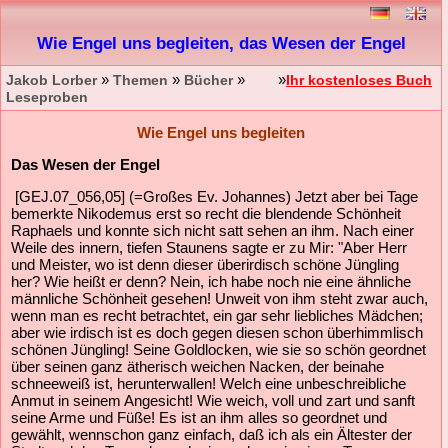
Wie Engel uns begleiten, das Wesen der Engel
»
»
»
»
Jakob Lorber
Themen
Bücher
Ihr kostenloses Buch
Leseproben
Wie Engel uns begleiten
Das Wesen der Engel
[GEJ.07_056,05] (=Großes Ev. Johannes) Jetzt aber bei Tage
bemerkte Nikodemus erst so recht die blendende Schönheit
Raphaels und konnte sich nicht satt sehen an ihm. Nach einer
Weile des innern, tiefen Staunens sagte er zu Mir: "Aber Herr
und Meister, wo ist denn dieser überirdisch schöne Jüngling
her? Wie heißt er denn? Nein, ich habe noch nie eine ähnliche
männliche Schönheit gesehen! Unweit von ihm steht zwar auch,
wenn man es recht betrachtet, ein gar sehr liebliches Mädchen;
aber wie irdisch ist es doch gegen diesen schon überhimmlisch
schönen Jüngling! Seine Goldlocken, wie sie so schön geordnet
über seinen ganz ätherisch weichen Nacken, der beinahe
schneeweiß ist, herunterwallen! Welch eine unbeschreibliche
Anmut in seinem Angesicht! Wie weich, voll und zart und sanft
seine Arme und Füße! Es ist an ihm alles so geordnet und
gewählt, wennschon ganz einfach, daß ich als ein Ältester der