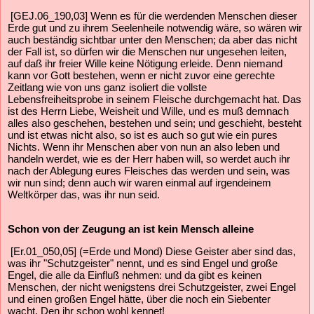
[GEJ.06_190,03] Wenn es für die werdenden Menschen dieser
Erde gut und zu ihrem Seelenheile notwendig wäre, so wären wir
auch beständig sichtbar unter den Menschen; da aber das nicht
der Fall ist, so dürfen wir die Menschen nur ungesehen leiten,
auf daß ihr freier Wille keine Nötigung erleide. Denn niemand
kann vor Gott bestehen, wenn er nicht zuvor eine gerechte
Zeitlang wie von uns ganz isoliert die vollste
Lebensfreiheitsprobe in seinem Fleische durchgemacht hat. Das
ist des Herrn Liebe, Weisheit und Wille, und es muß demnach
alles also geschehen, bestehen und sein; und geschieht, besteht
und ist etwas nicht also, so ist es auch so gut wie ein pures
Nichts. Wenn ihr Menschen aber von nun an also leben und
handeln werdet, wie es der Herr haben will, so werdet auch ihr
nach der Ablegung eures Fleisches das werden und sein, was
wir nun sind; denn auch wir waren einmal auf irgendeinem
Weltkörper das, was ihr nun seid.
Schon von der Zeugung an ist kein Mensch alleine
[Er.01_050,05] (=Erde und Mond) Diese Geister aber sind das,
was ihr "Schutzgeister" nennt, und es sind Engel und große
Engel, die alle da Einfluß nehmen: und da gibt es keinen
Menschen, der nicht wenigstens drei Schutzgeister, zwei Engel
und einen großen Engel hätte, über die noch ein Siebenter
wacht, Den ihr schon wohl kennet!