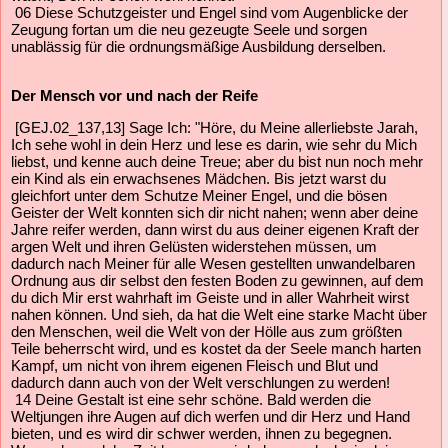
06 Diese Schutzgeister und Engel sind vom Augenblicke der
Zeugung fortan um die neu gezeugte Seele und sorgen
unablässig für die ordnungsmäßige Ausbildung derselben.
Der Mensch vor und nach der Reife
[GEJ.02_137,13] Sage Ich: "Höre, du Meine allerliebste Jarah,
Ich sehe wohl in dein Herz und lese es darin, wie sehr du Mich
liebst, und kenne auch deine Treue; aber du bist nun noch mehr
ein Kind als ein erwachsenes Mädchen. Bis jetzt warst du
gleichfort unter dem Schutze Meiner Engel, und die bösen
Geister der Welt konnten sich dir nicht nahen; wenn aber deine
Jahre reifer werden, dann wirst du aus deiner eigenen Kraft der
argen Welt und ihren Gelüsten widerstehen müssen, um
dadurch nach Meiner für alle Wesen gestellten unwandelbaren
Ordnung aus dir selbst den festen Boden zu gewinnen, auf dem
du dich Mir erst wahrhaft im Geiste und in aller Wahrheit wirst
nahen können. Und sieh, da hat die Welt eine starke Macht über
den Menschen, weil die Welt von der Hölle aus zum größten
Teile beherrscht wird, und es kostet da der Seele manch harten
Kampf, um nicht von ihrem eigenen Fleisch und Blut und
dadurch dann auch von der Welt verschlungen zu werden!
14 Deine Gestalt ist eine sehr schöne. Bald werden die
Weltjungen ihre Augen auf dich werfen und dir Herz und Hand
bieten, und es wird dir schwer werden, ihnen zu begegnen.