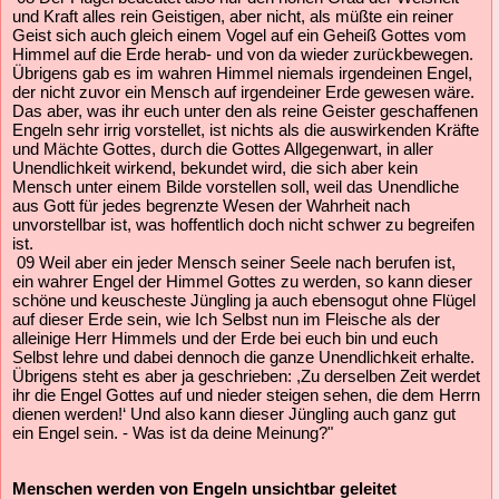
und Kraft alles rein Geistigen, aber nicht, als müßte ein reiner
Geist sich auch gleich einem Vogel auf ein Geheiß Gottes vom
Himmel auf die Erde herab- und von da wieder zurückbewegen.
Übrigens gab es im wahren Himmel niemals irgendeinen Engel,
der nicht zuvor ein Mensch auf irgendeiner Erde gewesen wäre.
Das aber, was ihr euch unter den als reine Geister geschaffenen
Engeln sehr irrig vorstellet, ist nichts als die auswirkenden Kräfte
und Mächte Gottes, durch die Gottes Allgegenwart, in aller
Unendlichkeit wirkend, bekundet wird, die sich aber kein
Mensch unter einem Bilde vorstellen soll, weil das Unendliche
aus Gott für jedes begrenzte Wesen der Wahrheit nach
unvorstellbar ist, was hoffentlich doch nicht schwer zu begreifen
ist.
09 Weil aber ein jeder Mensch seiner Seele nach berufen ist,
ein wahrer Engel der Himmel Gottes zu werden, so kann dieser
schöne und keuscheste Jüngling ja auch ebensogut ohne Flügel
auf dieser Erde sein, wie Ich Selbst nun im Fleische als der
alleinige Herr Himmels und der Erde bei euch bin und euch
Selbst lehre und dabei dennoch die ganze Unendlichkeit erhalte.
Übrigens steht es aber ja geschrieben: ,Zu derselben Zeit werdet
ihr die Engel Gottes auf und nieder steigen sehen, die dem Herrn
dienen werden!‘ Und also kann dieser Jüngling auch ganz gut
ein Engel sein. - Was ist da deine Meinung?"
Menschen werden von Engeln unsichtbar geleitet