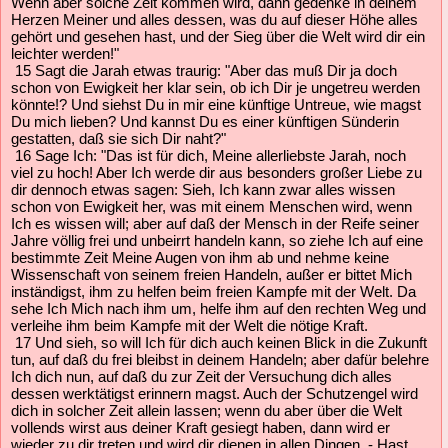
Wenn aber solche Zeit kommen wird, dann gedenke in deinem
Herzen Meiner und alles dessen, was du auf dieser Höhe alles
gehört und gesehen hast, und der Sieg über die Welt wird dir ein
leichter werden!"
15 Sagt die Jarah etwas traurig: "Aber das muß Dir ja doch
schon von Ewigkeit her klar sein, ob ich Dir je ungetreu werden
könnte!? Und siehst Du in mir eine künftige Untreue, wie magst
Du mich lieben? Und kannst Du es einer künftigen Sünderin
gestatten, daß sie sich Dir naht?"
16 Sage Ich: "Das ist für dich, Meine allerliebste Jarah, noch
viel zu hoch! Aber Ich werde dir aus besonders großer Liebe zu
dir dennoch etwas sagen: Sieh, Ich kann zwar alles wissen
schon von Ewigkeit her, was mit einem Menschen wird, wenn
Ich es wissen will; aber auf daß der Mensch in der Reife seiner
Jahre völlig frei und unbeirrt handeln kann, so ziehe Ich auf eine
bestimmte Zeit Meine Augen von ihm ab und nehme keine
Wissenschaft von seinem freien Handeln, außer er bittet Mich
inständigst, ihm zu helfen beim freien Kampfe mit der Welt. Da
sehe Ich Mich nach ihm um, helfe ihm auf den rechten Weg und
verleihe ihm beim Kampfe mit der Welt die nötige Kraft.
17 Und sieh, so will Ich für dich auch keinen Blick in die Zukunft
tun, auf daß du frei bleibst in deinem Handeln; aber dafür belehre
Ich dich nun, auf daß du zur Zeit der Versuchung dich alles
dessen werktätigst erinnern magst. Auch der Schutzengel wird
dich in solcher Zeit allein lassen; wenn du aber über die Welt
vollends wirst aus deiner Kraft gesiegt haben, dann wird er
wieder zu dir treten und wird dir dienen in allen Dingen. - Hast