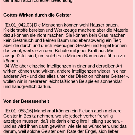
demnach auch zu eurer Beachtung!"
Gottes Wirken durch die Geister
[Er.01_042,03] Die Menschen können wohl Häuser bauen,
Kleiderstoffe bereiten und Werkzeuge machen; aber die Materie
dazu können sie nicht machen. Sie können kein Gras machen,
kein Gesträuch und keinen Baum und ebensowenig ein Tier;
aber die durch und durch lebendigen Geister und Engel können
das wohl, weil sie zu dem Behufe mit jener Kraft aus Mir
ausgerüstet sind, um solches in Meinem Namen vollführen zu
können.
04 Wie aber einzelne Intelligenzen in einer und derselben Art
wirken können und wirken, andere Intelligenzen wieder in einer
anderen Art - und das alles unter der Direktion höherer Geister -,
wollen wir in mehreren leicht faßlichen Beispielen sonnenklar
und handgreiflich dartun.
Von der Besessenheit
[Er.01_058,16] Manchmal können ein Fleisch auch mehrere
Geister in Besitz nehmen, wo sie jedoch vorher freiwillig
anzeigen müssen, daß sie darin einzig ihre Heilung suchen, -
und es wird ihnen dann gewährt, wie sie es wünschen, und das
darum, weil solche Geister dem Rate der Engel, sich lieber