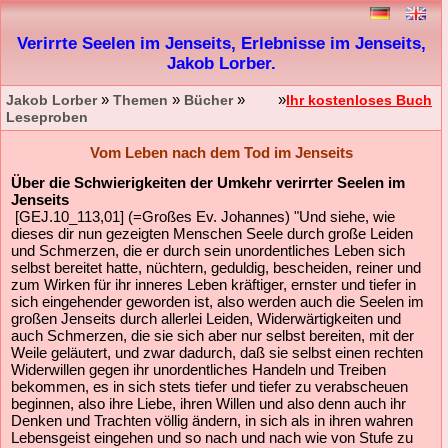
Verirrte Seelen im Jenseits, Erlebnisse im Jenseits,
Jakob Lorber.
»
»
»
»
Jakob Lorber
Themen
Bücher
Ihr kostenloses Buch
Leseproben
Vom Leben nach dem Tod im Jenseits
Über die Schwierigkeiten der Umkehr verirrter Seelen im
Jenseits
[GEJ.10_113,01] (=Großes Ev. Johannes) "Und siehe, wie
dieses dir nun gezeigten Menschen Seele durch große Leiden
und Schmerzen, die er durch sein unordentliches Leben sich
selbst bereitet hatte, nüchtern, geduldig, bescheiden, reiner und
zum Wirken für ihr inneres Leben kräftiger, ernster und tiefer in
sich eingehender geworden ist, also werden auch die Seelen im
großen Jenseits durch allerlei Leiden, Widerwärtigkeiten und
auch Schmerzen, die sie sich aber nur selbst bereiten, mit der
Weile geläutert, und zwar dadurch, daß sie selbst einen rechten
Widerwillen gegen ihr unordentliches Handeln und Treiben
bekommen, es in sich stets tiefer und tiefer zu verabscheuen
beginnen, also ihre Liebe, ihren Willen und also denn auch ihr
Denken und Trachten völlig ändern, in sich als in ihren wahren
Lebensgeist eingehen und so nach und nach wie von Stufe zu