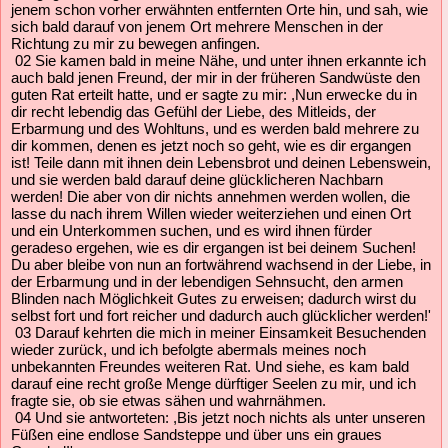
jenem schon vorher erwähnten entfernten Orte hin, und sah, wie
sich bald darauf von jenem Ort mehrere Menschen in der
Richtung zu mir zu bewegen anfingen.
02 Sie kamen bald in meine Nähe, und unter ihnen erkannte ich
auch bald jenen Freund, der mir in der früheren Sandwüste den
guten Rat erteilt hatte, und er sagte zu mir: ,Nun erwecke du in
dir recht lebendig das Gefühl der Liebe, des Mitleids, der
Erbarmung und des Wohltuns, und es werden bald mehrere zu
dir kommen, denen es jetzt noch so geht, wie es dir ergangen
ist! Teile dann mit ihnen dein Lebensbrot und deinen Lebenswein,
und sie werden bald darauf deine glücklicheren Nachbarn
werden! Die aber von dir nichts annehmen werden wollen, die
lasse du nach ihrem Willen wieder weiterziehen und einen Ort
und ein Unterkommen suchen, und es wird ihnen fürder
geradeso ergehen, wie es dir ergangen ist bei deinem Suchen!
Du aber bleibe von nun an fortwährend wachsend in der Liebe, in
der Erbarmung und in der lebendigen Sehnsucht, den armen
Blinden nach Möglichkeit Gutes zu erweisen; dadurch wirst du
selbst fort und fort reicher und dadurch auch glücklicher werden!'
03 Darauf kehrten die mich in meiner Einsamkeit Besuchenden
wieder zurück, und ich befolgte abermals meines noch
unbekannten Freundes weiteren Rat. Und siehe, es kam bald
darauf eine recht große Menge dürftiger Seelen zu mir, und ich
fragte sie, ob sie etwas sähen und wahrnähmen.
04 Und sie antworteten: ,Bis jetzt noch nichts als unter unseren
Füßen eine endlose Sandsteppe und über uns ein graues