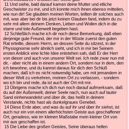
11 Und siehe, bald darauf kamen deine Mutter und etliche
Geschwister zu mir, und ich konnte mich ihnen ebenso mitteilen,
wie nun dir! Sie glaubten meinen Worten, teilten dir solches auch
mit, was aber bei dir bis jetzt keinen Glauben fand, indem du zu
sehr mit allem deinem Denken, Lieben und Wollen dich in die
starre und tote Außenwelt begeben hast.
12 Schließlich mache ich dir noch diese Bemerkung, daß eben
derjenige gute Freund, der mir in der Wüste zuerst den guten
Rat erteilte, diesem Herrn, an dessen Seite du sitzest, in der
Physiognomie sehr ähnlich sieht, und ich in mir bei Seinem
ersten Anblick eine lichte Idee entstehen sah, daß Er der Herr
von dieser und auch von unserer Welt sei. Ich rede zwar nun mit
dir, - aber nicht als in einem andern Ort, sondern nur in dem, den
ich bewohne, und du kannst daraus für dich den Schluß
machen, daß ich es nicht notwendig habe, um mit jemandem in
dieser Welt zu verkehren, meinen Ort zu verlassen, - sondern
wo ich bin und rede, da ist auch der Ort mit mir.
13 Übrigens mache ich dich nun noch darauf aufmerksam, daß
du auf der Außenwelt, deiner Seele nach, nun auch auf lauter
Sand einherwandelst und über dir, das heißt in deinem
Verstande, nichts hast als dunkelgraues Genebel.
14 Diese Erde aber, und was du auf ihr und über ihr siehst, ist
auch nur ein von einem allerhöchsten Geiste aus geschaffener
Ort, geradeso, wie im kleinen Maßstabe mein kleiner Ort von
mir aus geschaffen ist.
15 Die Liebe des großen Geistes, Seine überaus hellen