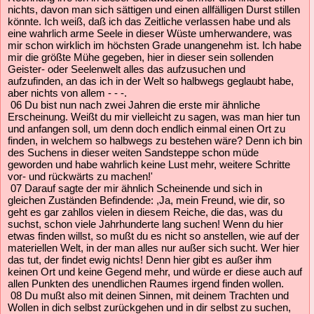
nichts, davon man sich sättigen und einen allfälligen Durst stillen
könnte. Ich weiß, daß ich das Zeitliche verlassen habe und als
eine wahrlich arme Seele in dieser Wüste umherwandere, was
mir schon wirklich im höchsten Grade unangenehm ist. Ich habe
mir die größte Mühe gegeben, hier in dieser sein sollenden
Geister- oder Seelenwelt alles das aufzusuchen und
aufzufinden, an das ich in der Welt so halbwegs geglaubt habe,
aber nichts von allem - - -.
06 Du bist nun nach zwei Jahren die erste mir ähnliche
Erscheinung. Weißt du mir vielleicht zu sagen, was man hier tun
und anfangen soll, um denn doch endlich einmal einen Ort zu
finden, in welchem so halbwegs zu bestehen wäre? Denn ich bin
des Suchens in dieser weiten Sandsteppe schon müde
geworden und habe wahrlich keine Lust mehr, weitere Schritte
vor- und rückwärts zu machen!'
07 Darauf sagte der mir ähnlich Scheinende und sich in
gleichen Zuständen Befindende: ,Ja, mein Freund, wie dir, so
geht es gar zahllos vielen in diesem Reiche, die das, was du
suchst, schon viele Jahrhunderte lang suchen! Wenn du hier
etwas finden willst, so mußt du es nicht so anstellen, wie auf der
materiellen Welt, in der man alles nur außer sich sucht. Wer hier
das tut, der findet ewig nichts! Denn hier gibt es außer ihm
keinen Ort und keine Gegend mehr, und würde er diese auch auf
allen Punkten des unendlichen Raumes irgend finden wollen.
08 Du mußt also mit deinen Sinnen, mit deinem Trachten und
Wollen in dich selbst zurückgehen und in dir selbst zu suchen,