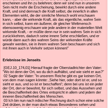
erscheinen und ihn zu belehren; denn wir sind nun in unserem
Sein nicht mehr die Erscheinung, bewirkt durch eine andere
Kraft, und sind demnach die Kraft selbst, die innerlich in allen
Elementen wirkt, die der sinnliche Mensch wohl erschauen
kann, - aber die wirkende Kraft, als das eigentliche, wahre Sein
in sich selbst, kann ein äußerer, dir gleicher Weltmensch
ebensowenig erschauen wie jede andere in der materiellen Welt
wirkende Kraft, - er müßte denn nur in sein wahres Sein in sich
zurückkehren, dadurch seine innere Sehe erschließen, und er
würde dann auch des wahren Seins der wirkenden Kräfte
gewahr werden, sie in ihrem wahren Sein beschauen und sich
mit ihnen auch in Verkehr setzen können!"
Erlebnisse im Jenseits
[GEJ.10_174,01] Hierauf fragte der Oberstadtrichter den Vater:
"Wo ist denn der Ort, wo du dich aufhältst, und wie sieht er aus?"
02 Sagte der Vater: "In unserem Reiche gibt es gar keinen Ort,
von dem man sagen könnte: ,Siehe hier, oder dort ist er, und so
sieht er aus, und so ist er beschaffen!'; denn bei uns ist ein jeder
der Ort, den er bewohnt, für sich selbst, und das Aussehen und
die Beschaffenheit des Ortes entspricht in allem und jedem der
inneren Beschaffenheit des Menschen.
03 Ich bin nun nach irdischer Rechnung doch schon eine solche
Zeit drüben, in der man doch etwas Besonderes sehen und