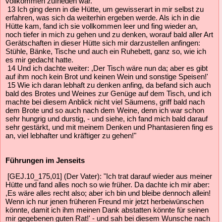
vollkommen zufrieden war.
13 Ich ging denn in die Hütte, um gewisserart in mir selbst zu
erfahren, was sich da weiterhin ergeben werde. Als ich in die
Hütte kam, fand ich sie vollkommen leer und fing wieder an,
noch tiefer in mich zu gehen und zu denken, worauf bald aller Art
Gerätschaften in dieser Hütte sich mir darzustellen anfingen:
Stühle, Bänke, Tische und auch ein Ruhebett, ganz so, wie ich
es mir gedacht hatte.
14 Und ich dachte weiter: ,Der Tisch wäre nun da; aber es gibt
auf ihm noch kein Brot und keinen Wein und sonstige Speisen!'
15 Wie ich daran lebhaft zu denken anfing, da befand sich auch
bald des Brotes und Weines zur Genüge auf dem Tisch, und ich
machte bei diesem Anblick nicht viel Säumens, griff bald nach
dem Brote und so auch nach dem Weine, denn ich war schon
sehr hungrig und durstig, - und siehe, ich fand mich bald darauf
sehr gestärkt, und mit meinem Denken und Phantasieren fing es
an, viel lebhafter und kräftiger zu gehen!"
Führungen im Jenseits
[GEJ.10_175,01] (Der Vater): "Ich trat darauf wieder aus meiner
Hütte und fand alles noch so wie früher. Da dachte ich mir aber:
,Es wäre alles recht also; aber ich bin und bleibe dennoch allein!
Wenn ich nur jenen früheren Freund mir jetzt herbeiwünschen
könnte, damit ich ihm meinen Dank abstatten könnte für seinen
mir gegebenen guten Rat!' - und sah bei diesem Wunsche nach