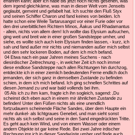
erfahren kann; aber ich habe bis jetzt noch nichts gesehen, was
dem irgend gleichkäme, was man in dieser Welt vom Jenseits
geglaubt, gemeint und gefabelt hat. Ich suchte den Fluß Styx
und seinen Schiffer Charon und fand keines von beiden. Ich
hatte schon eine Weile Tartarusangst vor einer Furie oder vor
den drei unerbittlichen Richtern Minos, Äakus und Rhadamantus
- allein, nichts von allem dem! Ich wollte das Elysium aufsuchen,
ging weit und breit wie in einer großen Sandsteppe umher, und
siehe, es wollte sich auch kein Elysium finden lassen, - kurz, ich
sah und fand außer mir nichts und niemanden außer mich selbst
und den sehr lockeren Boden, auf dem ich mich befand.
04 Etwa nach ein paar Jahren meines Suchens - nach
diesirdischer Zeitrechnung -, in welcher Zeit ich noch immer
diese endlose Sandsteppe nach allen Richtungen hin durchzog,
entdeckte ich in einer ziemlich bedeutenden Ferne endlich doch
jemanden, der sich ganz in demselben Zustande zu befinden
schien, in dem ich mich befand. Ich ging schnellen Schrittes auf
diesen Jemand zu und war bald vollends bei ihm.
05 Als ich zu ihm kam, fragte ich ihn sogleich, sagend: ,Du
scheinst dich eben auch in einem mir ähnlichen Zustande zu
befinden! Unter den Füßen nichts als eine unendlich
fortzudauern scheinende Fläche Sandes, über dem Haupte ein
mehr dunkel- als lichtgraues Genebel, und man sieht sonst
nichts als sich selbst und seine in den Sand eingedrückten Tritte.
Es geht auch kein Wind, und von einem Wasser oder einem
andern Objekte ist gar keine Rede. Bei zwei Jahre irdischer
Rechnung irre ich in dieser Sandwüste umher und finde auch