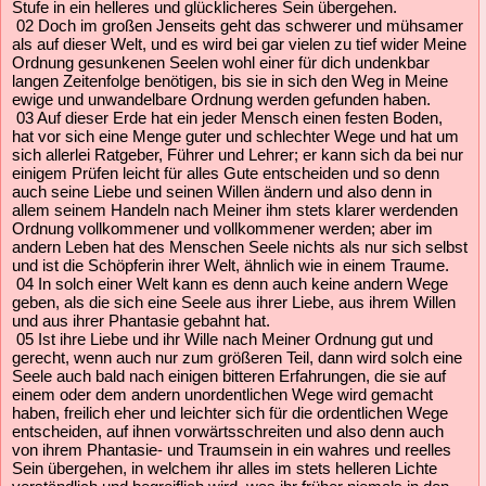
Stufe in ein helleres und glücklicheres Sein übergehen.
02 Doch im großen Jenseits geht das schwerer und mühsamer
als auf dieser Welt, und es wird bei gar vielen zu tief wider Meine
Ordnung gesunkenen Seelen wohl einer für dich undenkbar
langen Zeitenfolge benötigen, bis sie in sich den Weg in Meine
ewige und unwandelbare Ordnung werden gefunden haben.
03 Auf dieser Erde hat ein jeder Mensch einen festen Boden,
hat vor sich eine Menge guter und schlechter Wege und hat um
sich allerlei Ratgeber, Führer und Lehrer; er kann sich da bei nur
einigem Prüfen leicht für alles Gute entscheiden und so denn
auch seine Liebe und seinen Willen ändern und also denn in
allem seinem Handeln nach Meiner ihm stets klarer werdenden
Ordnung vollkommener und vollkommener werden; aber im
andern Leben hat des Menschen Seele nichts als nur sich selbst
und ist die Schöpferin ihrer Welt, ähnlich wie in einem Traume.
04 In solch einer Welt kann es denn auch keine andern Wege
geben, als die sich eine Seele aus ihrer Liebe, aus ihrem Willen
und aus ihrer Phantasie gebahnt hat.
05 Ist ihre Liebe und ihr Wille nach Meiner Ordnung gut und
gerecht, wenn auch nur zum größeren Teil, dann wird solch eine
Seele auch bald nach einigen bitteren Erfahrungen, die sie auf
einem oder dem andern unordentlichen Wege wird gemacht
haben, freilich eher und leichter sich für die ordentlichen Wege
entscheiden, auf ihnen vorwärtsschreiten und also denn auch
von ihrem Phantasie- und Traumsein in ein wahres und reelles
Sein übergehen, in welchem ihr alles im stets helleren Lichte