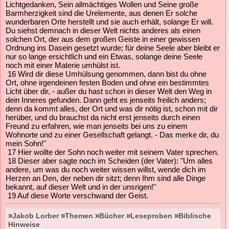
Lichtgedanken, Sein allmächtiges Wollen und Seine große
Barmherzigkeit sind die Urelemente, aus denen Er solche
wunderbaren Orte herstellt und sie auch erhält, solange Er will.
Du siehst demnach in dieser Welt nichts anderes als einen
solchen Ort, der aus dem großen Geiste in einer gewissen
Ordnung ins Dasein gesetzt wurde; für deine Seele aber bleibt er
nur so lange ersichtlich und ein Etwas, solange deine Seele
noch mit einer Materie umhülst ist.
16 Wird dir diese Umhülsung genommen, dann bist du ohne
Ort, ohne irgendeinen festen Boden und ohne ein bestimmtes
Licht über dir, - außer du hast schon in dieser Welt den Weg in
dein Inneres gefunden. Dann geht es jenseits freilich anders;
denn da kommt alles, der Ort und was dir nötig ist, schon mit dir
herüber, und du brauchst da nicht erst jenseits durch einen
Freund zu erfahren, wie man jenseits bei uns zu einem
Wohnorte und zu einer Gesellschaft gelangt. - Das merke dir, du
mein Sohn!"
17 Hier wollte der Sohn noch weiter mit seinem Vater sprechen.
18 Dieser aber sagte noch im Scheiden (der Vater): "Um alles
andere, um was du noch weiter wissen willst, wende dich im
Herzen an Den, der neben dir sitzt; denn Ihm sind alle Dinge
bekannt, auf dieser Welt und in der unsrigen!"
19 Auf diese Worte verschwand der Geist.
»
»
»
»
»
Jakob Lorber
Themen
Bücher
Leseproben
Biblische
Hinweise