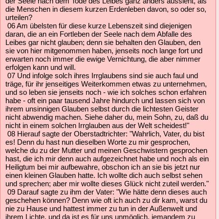
der Seele nach dem Tode des Leibes ganz anders aussieht, als
die Menschen in diesem kurzen Erdenleben davon, so oder so,
urteilen?
06 Am übelsten für diese kurze Lebenszeit sind diejenigen
daran, die an ein Fortleben der Seele nach dem Abfalle des
Leibes gar nicht glauben; denn sie behalten den Glauben, den
sie von hier mitgenommen haben, jenseits noch lange fort und
erwarten noch immer die ewige Vernichtung, die aber nimmer
erfolgen kann und will.
07 Und infolge solch ihres Irrglaubens sind sie auch faul und
träge, für ihr jenseitiges Weiterkommen etwas zu unternehmen,
und so leben sie jenseits noch - wie ich solches schon erfahren
habe - oft ein paar tausend Jahre hindurch und lassen sich von
ihrem unsinnigen Glauben selbst durch die lichtesten Geister
nicht abwendig machen. Siehe daher du, mein Sohn, zu, daß du
nicht in einem solchen Irrglauben aus der Welt scheidest!"
08 Hierauf sagte der Oberstadtrichter: "Wahrlich, Vater, du bist
es! Denn du hast nun dieselben Worte zu mir gesprochen,
welche du zu der Mutter und meinen Geschwistern gesprochen
hast, die ich mir denn auch aufgezeichnet habe und noch als ein
Heiligtum bei mir aufbewahre, obschon ich an sie bis jetzt nur
einen kleinen Glauben hatte. Ich wollte dich auch selbst sehen
und sprechen; aber mir wollte dieses Glück nicht zuteil werden."
09 Darauf sagte zu ihm der Vater: "Wie hätte denn dieses auch
geschehen können? Denn wie oft ich auch zu dir kam, warst du
nie zu Hause und hattest immer zu tun in der Außenwelt und
ihrem Lichte, und da ist es für uns unmöglich, jemandem zu