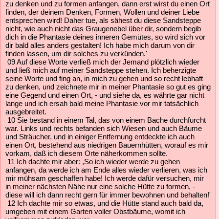
zu denken und zu formen anfangen, dann erst wirst du einen Ort
finden, der deinem Denken, Formen, Wollen und deiner Liebe
entsprechen wird! Daher tue, als sähest du diese Sandsteppe
nicht, wie auch nicht das Graugenebel über dir, sondern begib
dich in die Phantasie deines inneren Gemütes, so wird sich vor
dir bald alles anders gestalten! Ich habe mich darum von dir
finden lassen, um dir solches zu verkünden.'
09 Auf diese Worte verließ mich der Jemand plötzlich wieder
und ließ mich auf meiner Sandsteppe stehen. Ich beherzigte
seine Worte und fing an, in mich zu gehen und so recht lebhaft
zu denken, und zeichnete mir in meiner Phantasie so gut es ging
eine Gegend und einen Ort, - und siehe da, es währte gar nicht
lange und ich ersah bald meine Phantasie vor mir tatsächlich
ausgebreitet.
10 Sie bestand in einem Tal, das von einem Bache durchfurcht
war. Links und rechts befanden sich Wiesen und auch Bäume
und Sträucher, und in einiger Entfernung entdeckte ich auch
einen Ort, bestehend aus niedrigen Bauernhütten, worauf es mir
vorkam, daß ich diesem Orte näherkommen sollte.
11 Ich dachte mir aber: ,So ich wieder werde zu gehen
anfangen, da werde ich am Ende alles wieder verlieren, was ich
mir mühsam geschaffen habe! Ich werde dafür versuchen, mir
in meiner nächsten Nähe nur eine solche Hütte zu formen, -
diese will ich dann recht gern für immer bewohnen und behalten!'
12 Ich dachte mir so etwas, und die Hütte stand auch bald da,
umgeben mit einem Garten voller Obstbäume, womit ich