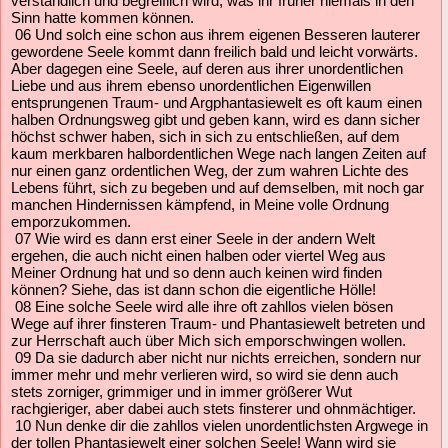
verständlich und begreiflich wird, was ihr früher niemals in den
Sinn hatte kommen können.
06 Und solch eine schon aus ihrem eigenen Besseren lauterer
gewordene Seele kommt dann freilich bald und leicht vorwärts.
Aber dagegen eine Seele, auf deren aus ihrer unordentlichen
Liebe und aus ihrem ebenso unordentlichen Eigenwillen
entsprungenen Traum- und Argphantasiewelt es oft kaum einen
halben Ordnungsweg gibt und geben kann, wird es dann sicher
höchst schwer haben, sich in sich zu entschließen, auf dem
kaum merkbaren halbordentlichen Wege nach langen Zeiten auf
nur einen ganz ordentlichen Weg, der zum wahren Lichte des
Lebens führt, sich zu begeben und auf demselben, mit noch gar
manchen Hindernissen kämpfend, in Meine volle Ordnung
emporzukommen.
07 Wie wird es dann erst einer Seele in der andern Welt
ergehen, die auch nicht einen halben oder viertel Weg aus
Meiner Ordnung hat und so denn auch keinen wird finden
können? Siehe, das ist dann schon die eigentliche Hölle!
08 Eine solche Seele wird alle ihre oft zahllos vielen bösen
Wege auf ihrer finsteren Traum- und Phantasiewelt betreten und
zur Herrschaft auch über Mich sich emporschwingen wollen.
09 Da sie dadurch aber nicht nur nichts erreichen, sondern nur
immer mehr und mehr verlieren wird, so wird sie denn auch
stets zorniger, grimmiger und in immer größerer Wut
rachgieriger, aber dabei auch stets finsterer und ohnmächtiger.
10 Nun denke dir die zahllos vielen unordentlichsten Argwege in
der tollen Phantasiewelt einer solchen Seele! Wann wird sie