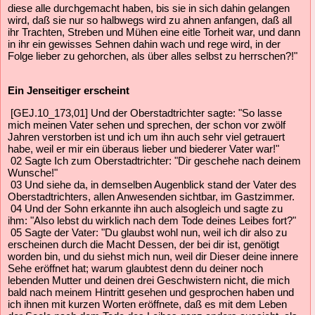
diese alle durchgemacht haben, bis sie in sich dahin gelangen
wird, daß sie nur so halbwegs wird zu ahnen anfangen, daß all
ihr Trachten, Streben und Mühen eine eitle Torheit war, und dann
in ihr ein gewisses Sehnen dahin wach und rege wird, in der
Folge lieber zu gehorchen, als über alles selbst zu herrschen?!"
Ein Jenseitiger erscheint
[GEJ.10_173,01] Und der Oberstadtrichter sagte: "So lasse
mich meinen Vater sehen und sprechen, der schon vor zwölf
Jahren verstorben ist und ich um ihn auch sehr viel getrauert
habe, weil er mir ein überaus lieber und biederer Vater war!"
02 Sagte Ich zum Oberstadtrichter: "Dir geschehe nach deinem
Wunsche!"
03 Und siehe da, in demselben Augenblick stand der Vater des
Oberstadtrichters, allen Anwesenden sichtbar, im Gastzimmer.
04 Und der Sohn erkannte ihn auch alsogleich und sagte zu
ihm: "Also lebst du wirklich nach dem Tode deines Leibes fort?"
05 Sagte der Vater: "Du glaubst wohl nun, weil ich dir also zu
erscheinen durch die Macht Dessen, der bei dir ist, genötigt
worden bin, und du siehst mich nun, weil dir Dieser deine innere
Sehe eröffnet hat; warum glaubtest denn du deiner noch
lebenden Mutter und deinen drei Geschwistern nicht, die mich
bald nach meinem Hintritt gesehen und gesprochen haben und
ich ihnen mit kurzen Worten eröffnete, daß es mit dem Leben