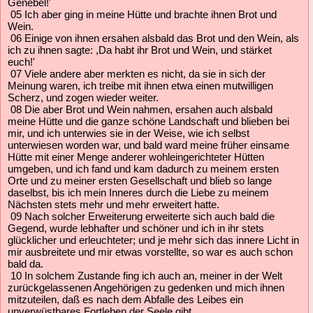
Genebel!'
05 Ich aber ging in meine Hütte und brachte ihnen Brot und
Wein.
06 Einige von ihnen ersahen alsbald das Brot und den Wein, als
ich zu ihnen sagte: ,Da habt ihr Brot und Wein, und stärket
euch!'
07 Viele andere aber merkten es nicht, da sie in sich der
Meinung waren, ich treibe mit ihnen etwa einen mutwilligen
Scherz, und zogen wieder weiter.
08 Die aber Brot und Wein nahmen, ersahen auch alsbald
meine Hütte und die ganze schöne Landschaft und blieben bei
mir, und ich unterwies sie in der Weise, wie ich selbst
unterwiesen worden war, und bald ward meine früher einsame
Hütte mit einer Menge anderer wohleingerichteter Hütten
umgeben, und ich fand und kam dadurch zu meinem ersten
Orte und zu meiner ersten Gesellschaft und blieb so lange
daselbst, bis ich mein Inneres durch die Liebe zu meinem
Nächsten stets mehr und mehr erweitert hatte.
09 Nach solcher Erweiterung erweiterte sich auch bald die
Gegend, wurde lebhafter und schöner und ich in ihr stets
glücklicher und erleuchteter; und je mehr sich das innere Licht in
mir ausbreitete und mir etwas vorstellte, so war es auch schon
bald da.
10 In solchem Zustande fing ich auch an, meiner in der Welt
zurückgelassenen Angehörigen zu gedenken und mich ihnen
mitzuteilen, daß es nach dem Abfalle des Leibes ein
unverwüstbares Fortleben der Seele gibt.