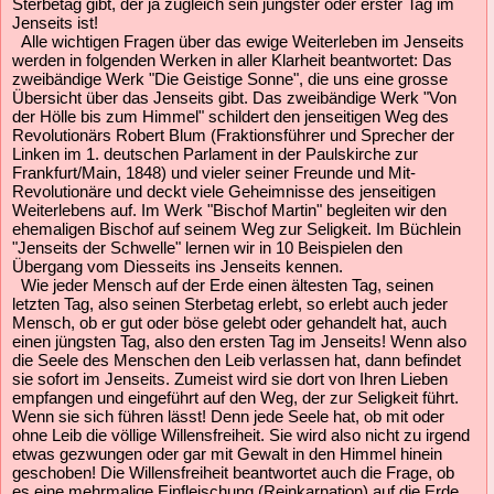
Sterbetag gibt, der ja zugleich sein jüngster oder erster Tag im
Jenseits ist!
Alle wichtigen Fragen über das ewige Weiterleben im Jenseits
werden in folgenden Werken in aller Klarheit beantwortet: Das
zweibändige Werk "Die Geistige Sonne", die uns eine grosse
Übersicht über das Jenseits gibt. Das zweibändige Werk "Von
der Hölle bis zum Himmel" schildert den jenseitigen Weg des
Revolutionärs Robert Blum (Fraktionsführer und Sprecher der
Linken im 1. deutschen Parlament in der Paulskirche zur
Frankfurt/Main, 1848) und vieler seiner Freunde und Mit-
Revolutionäre und deckt viele Geheimnisse des jenseitigen
Weiterlebens auf. Im Werk "Bischof Martin" begleiten wir den
ehemaligen Bischof auf seinem Weg zur Seligkeit. Im Büchlein
"Jenseits der Schwelle" lernen wir in 10 Beispielen den
Übergang vom Diesseits ins Jenseits kennen.
Wie jeder Mensch auf der Erde einen ältesten Tag, seinen
letzten Tag, also seinen Sterbetag erlebt, so erlebt auch jeder
Mensch, ob er gut oder böse gelebt oder gehandelt hat, auch
einen jüngsten Tag, also den ersten Tag im Jenseits! Wenn also
die Seele des Menschen den Leib verlassen hat, dann befindet
sie sofort im Jenseits. Zumeist wird sie dort von Ihren Lieben
empfangen und eingeführt auf den Weg, der zur Seligkeit führt.
Wenn sie sich führen lässt! Denn jede Seele hat, ob mit oder
ohne Leib die völlige Willensfreiheit. Sie wird also nicht zu irgend
etwas gezwungen oder gar mit Gewalt in den Himmel hinein
geschoben! Die Willensfreiheit beantwortet auch die Frage, ob
es eine mehrmalige Einfleischung (Reinkarnation) auf die Erde