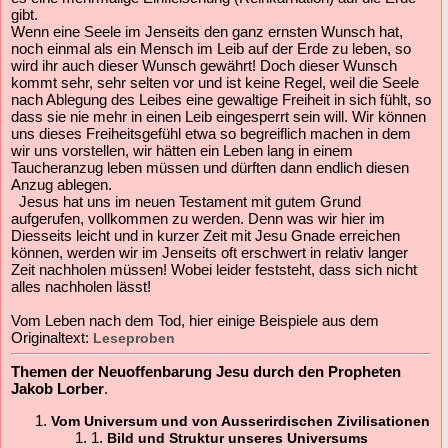
gibt.
Wenn eine Seele im Jenseits den ganz ernsten Wunsch hat,
noch einmal als ein Mensch im Leib auf der Erde zu leben, so
wird ihr auch dieser Wunsch gewährt! Doch dieser Wunsch
kommt sehr, sehr selten vor und ist keine Regel, weil die Seele
nach Ablegung des Leibes eine gewaltige Freiheit in sich fühlt, so
dass sie nie mehr in einen Leib eingesperrt sein will. Wir können
uns dieses Freiheitsgefühl etwa so begreiflich machen in dem
wir uns vorstellen, wir hätten ein Leben lang in einem
Taucheranzug leben müssen und dürften dann endlich diesen
Anzug ablegen.
Jesus hat uns im neuen Testament mit gutem Grund
aufgerufen, vollkommen zu werden. Denn was wir hier im
Diesseits leicht und in kurzer Zeit mit Jesu Gnade erreichen
können, werden wir im Jenseits oft erschwert in relativ langer
Zeit nachholen müssen! Wobei leider feststeht, dass sich nicht
alles nachholen lässt!
Vom Leben nach dem Tod, hier einige Beispiele aus dem
Originaltext:
Leseproben
Themen der Neuoffenbarung Jesu durch den Propheten
Jakob Lorber
.
Vom Universum und von Ausserirdischen Zivilisationen
1.
Bild und Struktur unseres Universums